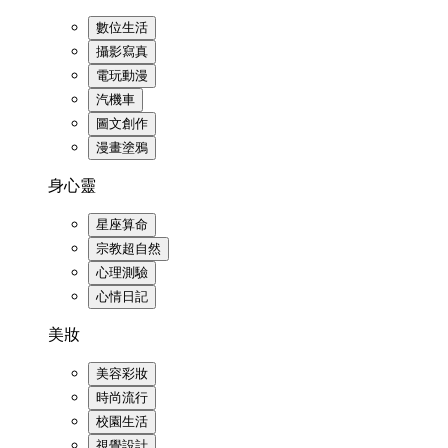
數位生活
攝影寫真
電玩動漫
汽機車
圖文創作
漫畫塗鴉
身心靈
星座算命
宗教超自然
心理測驗
心情日記
美妝
美容彩妝
時尚流行
校園生活
視覺設計