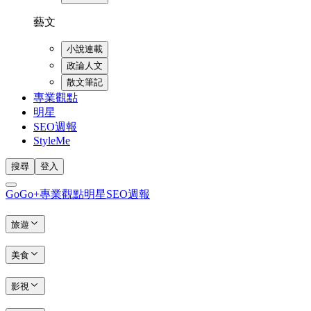
藝文
小說連載
政論人文
散文筆記
專業觀點
明星
SEO週報
StyleMe
搜尋
登入
GoGo+
專業觀點
明星
SEO週報
旅遊
美食
影視