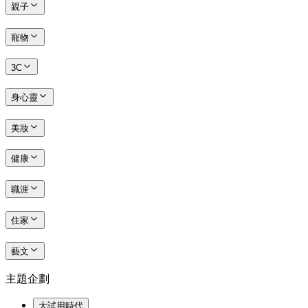
親子
寵物
3C
身心靈
美妝
健康
職涯
住家
藝文
主題企劃
大試用時代