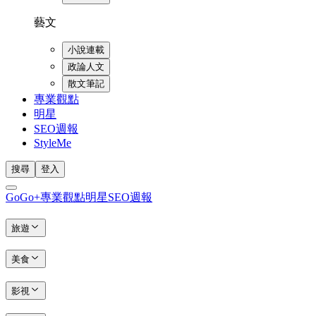
藝文
小說連載
政論人文
散文筆記
專業觀點
明星
SEO週報
StyleMe
搜尋
登入
GoGo+
專業觀點
明星
SEO週報
旅遊
美食
影視