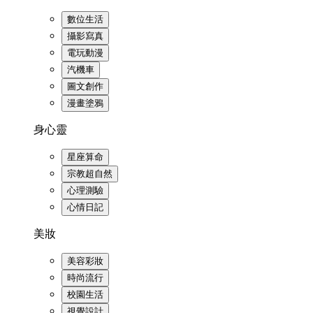
數位生活
攝影寫真
電玩動漫
汽機車
圖文創作
漫畫塗鴉
身心靈
星座算命
宗教超自然
心理測驗
心情日記
美妝
美容彩妝
時尚流行
校園生活
視覺設計