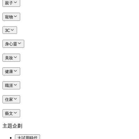
親子
寵物
3C
身心靈
美妝
健康
職涯
住家
藝文
主題企劃
大試用時代