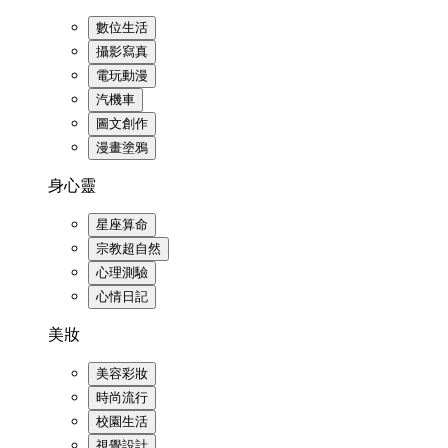
數位生活
攝影寫真
電玩動漫
汽機車
圖文創作
漫畫塗鴉
身心靈
星座算命
宗教超自然
心理測驗
心情日記
美妝
美容彩妝
時尚流行
校園生活
視覺設計