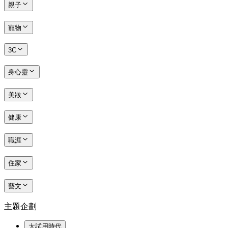
親子
寵物
3C
身心靈
美妝
健康
職涯
住家
藝文
主題企劃
大試用時代