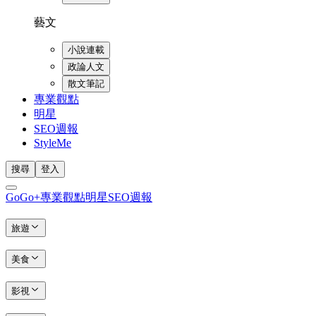
藝文
小說連載
政論人文
散文筆記
專業觀點
明星
SEO週報
StyleMe
搜尋
登入
GoGo+
專業觀點
明星
SEO週報
旅遊
美食
影視