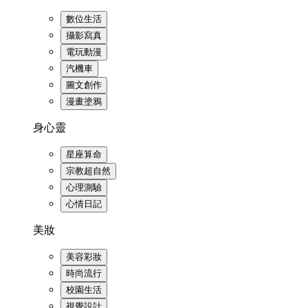
數位生活
攝影寫真
電玩動漫
汽機車
圖文創作
漫畫塗鴉
身心靈
星座算命
宗教超自然
心理測驗
心情日記
美妝
美容彩妝
時尚流行
校園生活
視覺設計