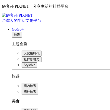
痞客邦 PIXNET – 分享生活的社群平台
台灣人的生活文創平台
GoGo+
頻道
主題企劃
大試用時代
社群影響力
StyleMe
旅遊
國內旅遊
國外旅遊
美食