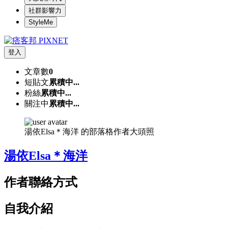
社群影響力
StyleMe
登入
文章數
0
短貼文
累積中...
粉絲
累積中...
關注中
累積中...
湯依Elsa＊海洋 的部落格作者大頭照
湯依Elsa＊海洋
作者聯絡方式
自我介紹