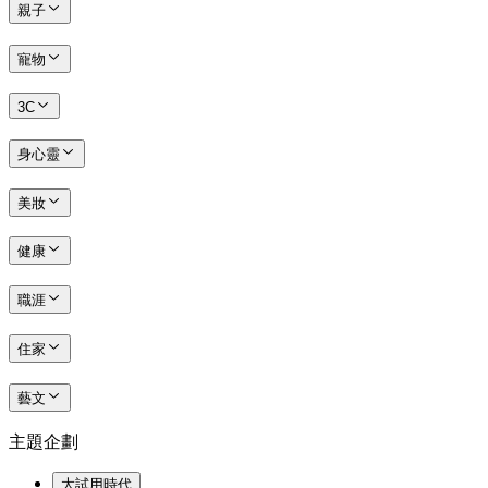
親子
寵物
3C
身心靈
美妝
健康
職涯
住家
藝文
主題企劃
大試用時代