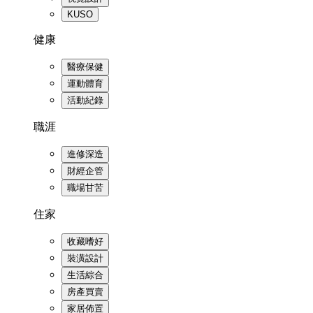
KUSO
健康
醫療保健
運動體育
活動紀錄
職涯
進修深造
財經企管
職場甘苦
住家
收藏嗜好
裝潢設計
生活綜合
房產買賣
家居佈置