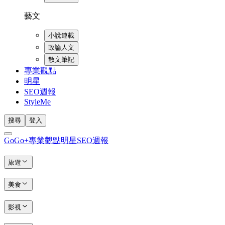
藝文
小說連載
政論人文
散文筆記
專業觀點
明星
SEO週報
StyleMe
搜尋
登入
GoGo+
專業觀點
明星
SEO週報
旅遊
美食
影視