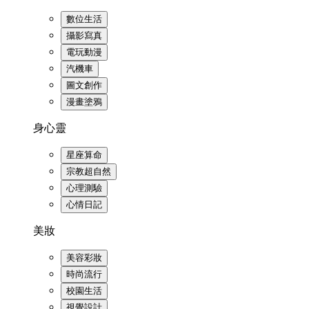
數位生活
攝影寫真
電玩動漫
汽機車
圖文創作
漫畫塗鴉
身心靈
星座算命
宗教超自然
心理測驗
心情日記
美妝
美容彩妝
時尚流行
校園生活
視覺設計