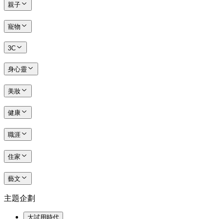
親子
寵物
3C
身心靈
美妝
健康
職涯
住家
藝文
主題企劃
大試用時代