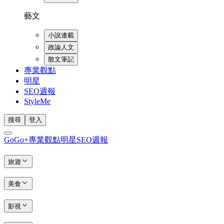
藝文
小說連載
政論人文
散文筆記
專業觀點
明星
SEO週報
StyleMe
搜尋
登入
GoGo+
專業觀點
明星
SEO週報
旅遊
美食
影視