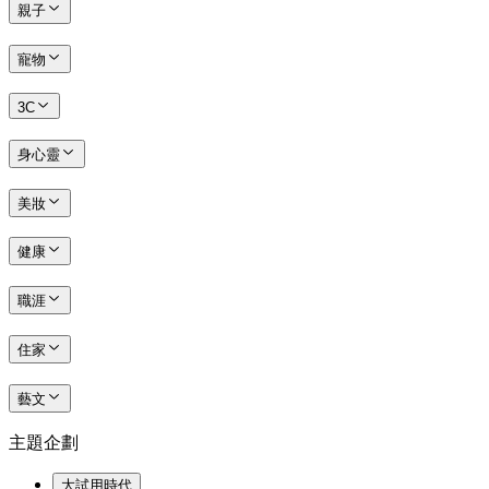
親子
寵物
3C
身心靈
美妝
健康
職涯
住家
藝文
主題企劃
大試用時代