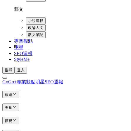
藝文
小說連載
政論人文
散文筆記
專業觀點
明星
SEO週報
StyleMe
搜尋
登入
GoGo+
專業觀點
明星
SEO週報
旅遊
美食
影視