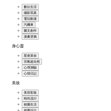
數位生活
攝影寫真
電玩動漫
汽機車
圖文創作
漫畫塗鴉
身心靈
星座算命
宗教超自然
心理測驗
心情日記
美妝
美容彩妝
時尚流行
校園生活
視覺設計