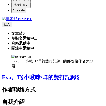
社群影響力
StyleMe
登入
文章數
0
短貼文
累積中...
粉絲
累積中...
關注中
累積中...
Eva。T§小啾咪/咩的雙打記錄§ 的部落格作者大頭
照
Eva。T§小啾咪/咩的雙打記錄§
作者聯絡方式
自我介紹