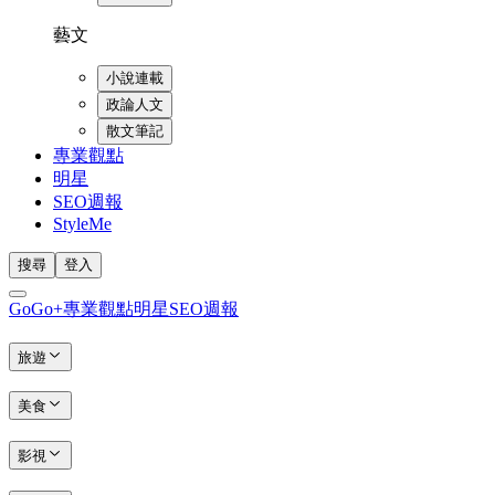
藝文
小說連載
政論人文
散文筆記
專業觀點
明星
SEO週報
StyleMe
搜尋
登入
GoGo+
專業觀點
明星
SEO週報
旅遊
美食
影視