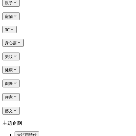
親子
寵物
3C
身心靈
美妝
健康
職涯
住家
藝文
主題企劃
大試用時代