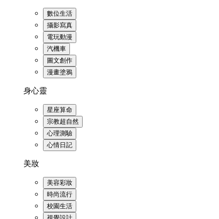
數位生活
攝影寫真
電玩動漫
汽機車
圖文創作
漫畫塗鴉
身心靈
星座算命
宗教超自然
心理測驗
心情日記
美妝
美容彩妝
時尚流行
校園生活
視覺設計