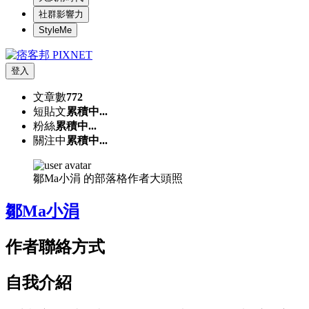
社群影響力
StyleMe
登入
文章數
772
短貼文
累積中...
粉絲
累積中...
關注中
累積中...
鄒Ma小涓 的部落格作者大頭照
鄒Ma小涓
作者聯絡方式
自我介紹