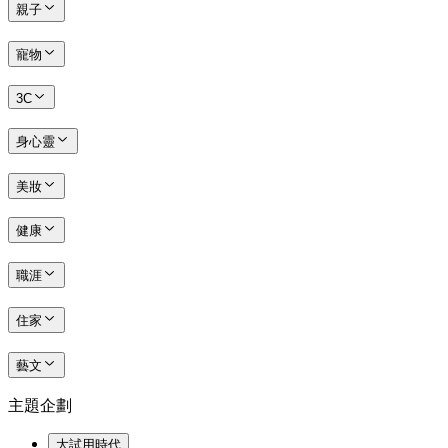
親子
寵物
3C
身心靈
美妝
健康
職涯
住家
藝文
主題企劃
大試用時代