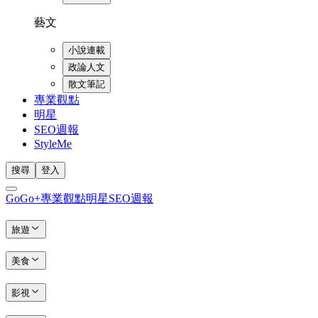
藝文
小說連載
政論人文
散文筆記
專業觀點
明星
SEO週報
StyleMe
搜尋
登入
GoGo+
專業觀點
明星
SEO週報
旅遊
美食
影視