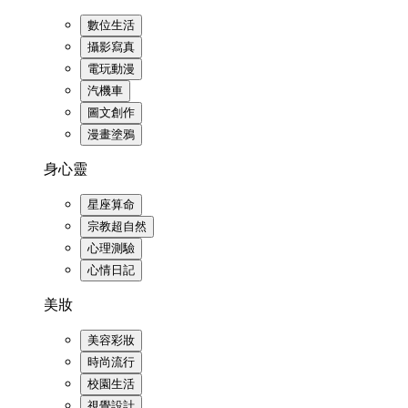
數位生活
攝影寫真
電玩動漫
汽機車
圖文創作
漫畫塗鴉
身心靈
星座算命
宗教超自然
心理測驗
心情日記
美妝
美容彩妝
時尚流行
校園生活
視覺設計