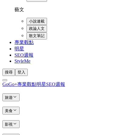
藝文
小說連載
政論人文
散文筆記
專業觀點
明星
SEO週報
StyleMe
搜尋
登入
GoGo+
專業觀點
明星
SEO週報
旅遊
美食
影視