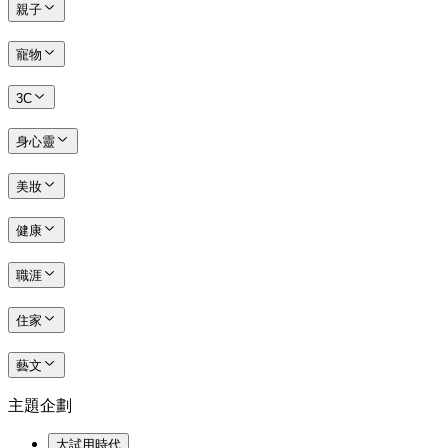
親子
寵物
3C
身心靈
美妝
健康
職涯
住家
藝文
主題企劃
大試用時代