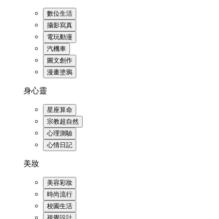
數位生活
攝影寫真
電玩動漫
汽機車
圖文創作
漫畫塗鴉
身心靈
星座算命
宗教超自然
心理測驗
心情日記
美妝
美容彩妝
時尚流行
校園生活
視覺設計