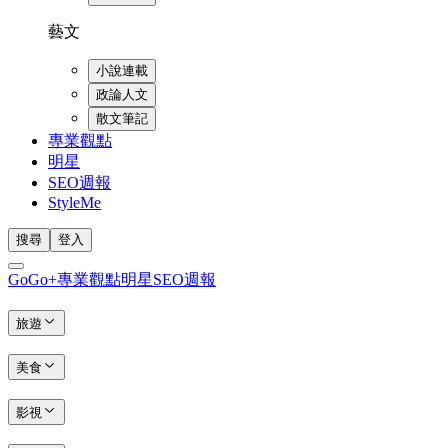
藝文
小說連載
政論人文
散文筆記
專業觀點
明星
SEO週報
StyleMe
搜尋
登入
GoGo+
專業觀點
明星
SEO週報
旅遊
美食
影視