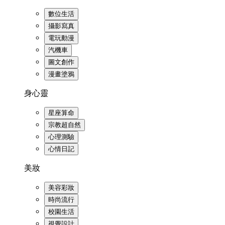
數位生活
攝影寫真
電玩動漫
汽機車
圖文創作
漫畫塗鴉
身心靈
星座算命
宗教超自然
心理測驗
心情日記
美妝
美容彩妝
時尚流行
校園生活
視覺設計