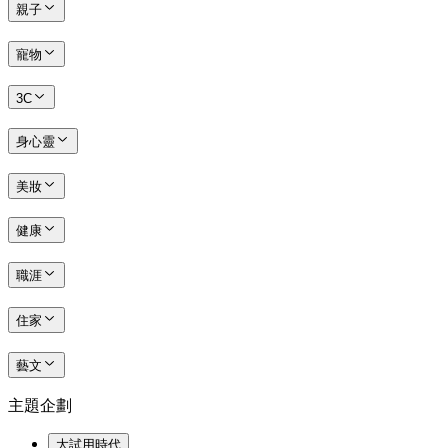
親子
寵物
3C
身心靈
美妝
健康
職涯
住家
藝文
主題企劃
大試用時代