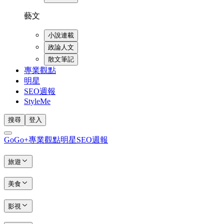
藝文
小說連載
政論人文
散文筆記
專業觀點
明星
SEO週報
StyleMe
搜尋
登入
GoGo+
專業觀點
明星
SEO週報
旅遊
美食
影視