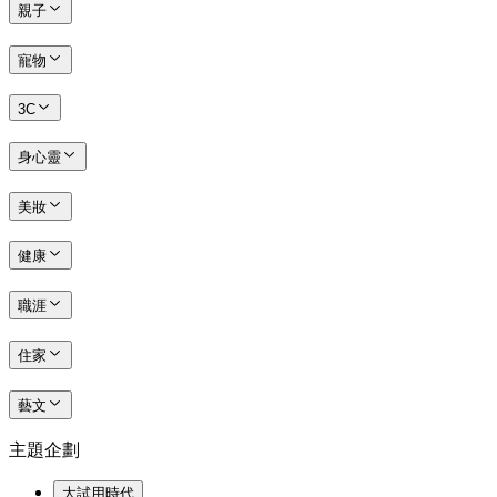
親子
寵物
3C
身心靈
美妝
健康
職涯
住家
藝文
主題企劃
大試用時代