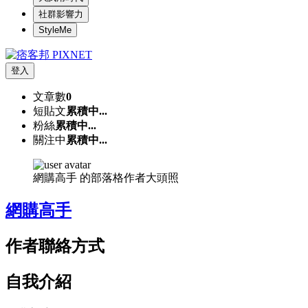
社群影響力
StyleMe
登入
文章數
0
短貼文
累積中...
粉絲
累積中...
關注中
累積中...
網購高手 的部落格作者大頭照
網購高手
作者聯絡方式
自我介紹