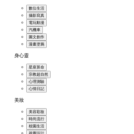
數位生活
攝影寫真
電玩動漫
汽機車
圖文創作
漫畫塗鴉
身心靈
星座算命
宗教超自然
心理測驗
心情日記
美妝
美容彩妝
時尚流行
校園生活
視覺設計