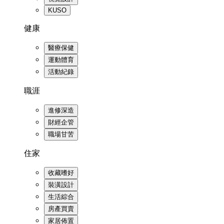
KUSO
健康
醫療保健
運動體育
活動紀錄
職涯
進修深造
財經企管
職場甘苦
住家
收藏嗜好
裝潢設計
生活綜合
房產買賣
家居佈置