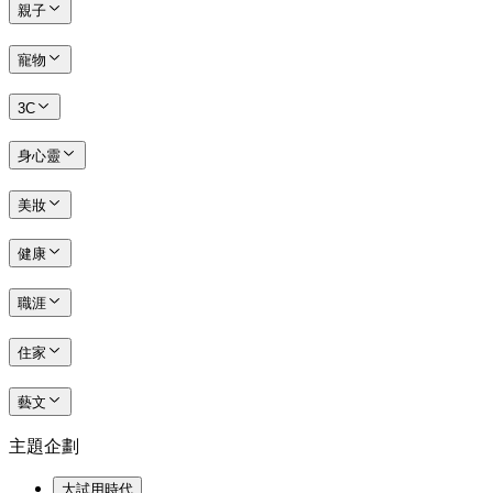
親子
寵物
3C
身心靈
美妝
健康
職涯
住家
藝文
主題企劃
大試用時代