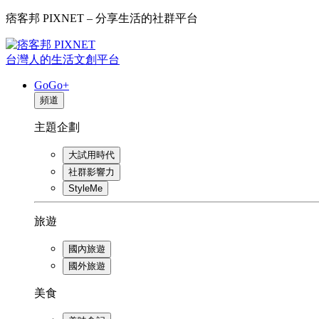
痞客邦 PIXNET – 分享生活的社群平台
台灣人的生活文創平台
GoGo+
頻道
主題企劃
大試用時代
社群影響力
StyleMe
旅遊
國內旅遊
國外旅遊
美食