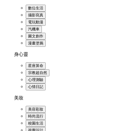
數位生活
攝影寫真
電玩動漫
汽機車
圖文創作
漫畫塗鴉
身心靈
星座算命
宗教超自然
心理測驗
心情日記
美妝
美容彩妝
時尚流行
校園生活
視覺設計