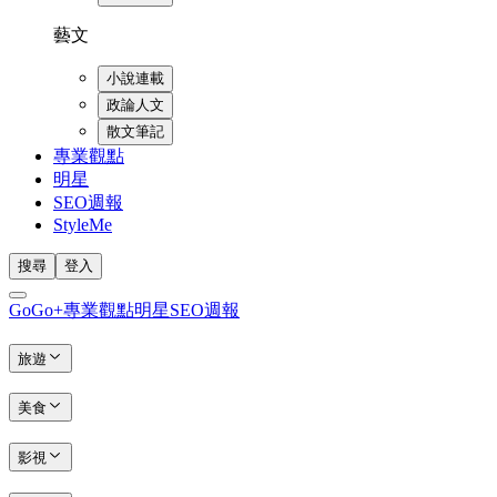
藝文
小說連載
政論人文
散文筆記
專業觀點
明星
SEO週報
StyleMe
搜尋
登入
GoGo+
專業觀點
明星
SEO週報
旅遊
美食
影視