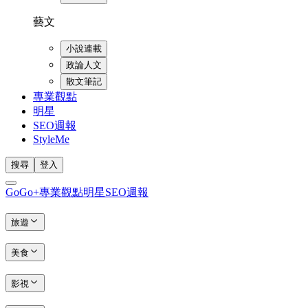
藝文
小說連載
政論人文
散文筆記
專業觀點
明星
SEO週報
StyleMe
搜尋
登入
GoGo+
專業觀點
明星
SEO週報
旅遊
美食
影視