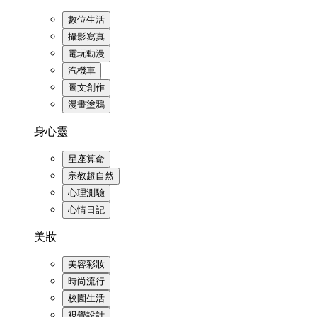
數位生活
攝影寫真
電玩動漫
汽機車
圖文創作
漫畫塗鴉
身心靈
星座算命
宗教超自然
心理測驗
心情日記
美妝
美容彩妝
時尚流行
校園生活
視覺設計