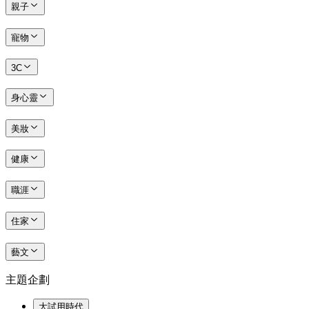
親子
寵物
3C
身心靈
美妝
健康
職涯
住家
藝文
主題企劃
大試用時代