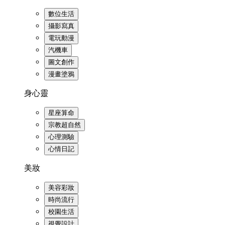
數位生活
攝影寫真
電玩動漫
汽機車
圖文創作
漫畫塗鴉
身心靈
星座算命
宗教超自然
心理測驗
心情日記
美妝
美容彩妝
時尚流行
校園生活
視覺設計