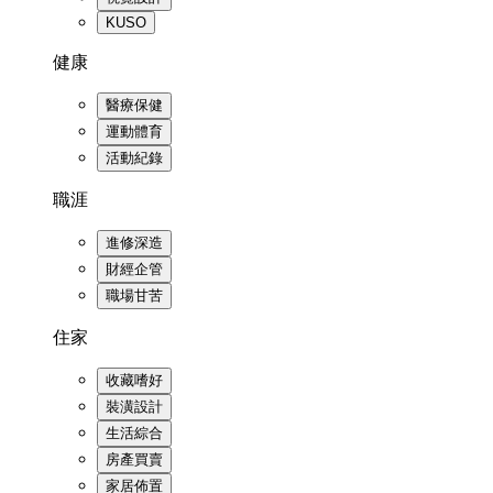
KUSO
健康
醫療保健
運動體育
活動紀錄
職涯
進修深造
財經企管
職場甘苦
住家
收藏嗜好
裝潢設計
生活綜合
房產買賣
家居佈置