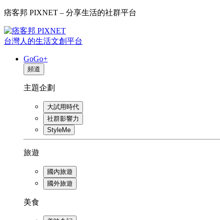
痞客邦 PIXNET – 分享生活的社群平台
台灣人的生活文創平台
GoGo+
頻道
主題企劃
大試用時代
社群影響力
StyleMe
旅遊
國內旅遊
國外旅遊
美食