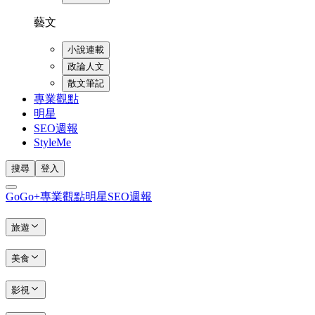
藝文
小說連載
政論人文
散文筆記
專業觀點
明星
SEO週報
StyleMe
搜尋
登入
GoGo+
專業觀點
明星
SEO週報
旅遊
美食
影視