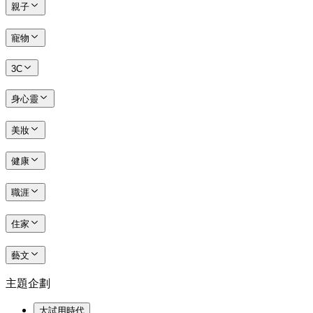
親子
寵物
3C
身心靈
美妝
健康
職涯
住家
藝文
主題企劃
大試用時代