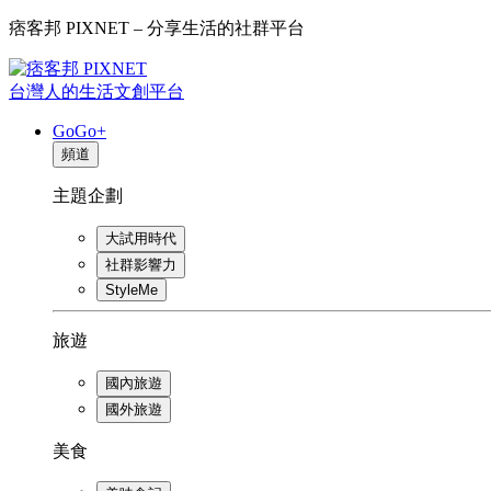
痞客邦 PIXNET – 分享生活的社群平台
台灣人的生活文創平台
GoGo+
頻道
主題企劃
大試用時代
社群影響力
StyleMe
旅遊
國內旅遊
國外旅遊
美食