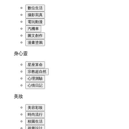
數位生活
攝影寫真
電玩動漫
汽機車
圖文創作
漫畫塗鴉
身心靈
星座算命
宗教超自然
心理測驗
心情日記
美妝
美容彩妝
時尚流行
校園生活
視覺設計