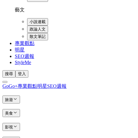
藝文
小說連載
政論人文
散文筆記
專業觀點
明星
SEO週報
StyleMe
搜尋
登入
GoGo+
專業觀點
明星
SEO週報
旅遊
美食
影視