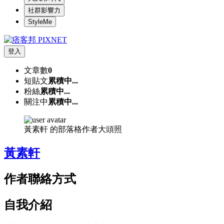
社群影響力
StyleMe
登入
文章數
0
短貼文
累積中...
粉絲
累積中...
關注中
累積中...
黃素軒 的部落格作者大頭照
黃素軒
作者聯絡方式
自我介紹