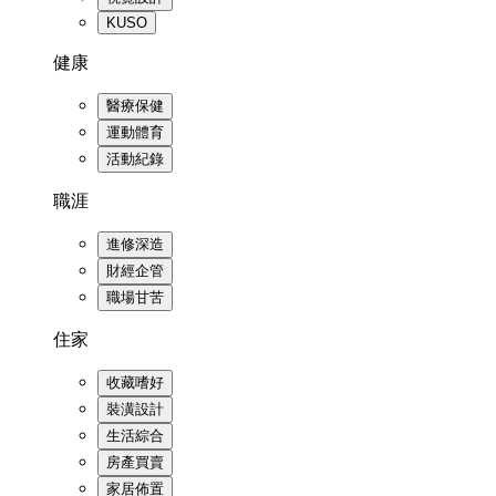
KUSO
健康
醫療保健
運動體育
活動紀錄
職涯
進修深造
財經企管
職場甘苦
住家
收藏嗜好
裝潢設計
生活綜合
房產買賣
家居佈置