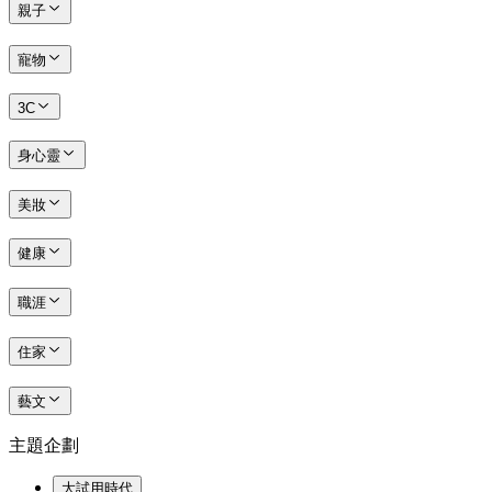
親子
寵物
3C
身心靈
美妝
健康
職涯
住家
藝文
主題企劃
大試用時代