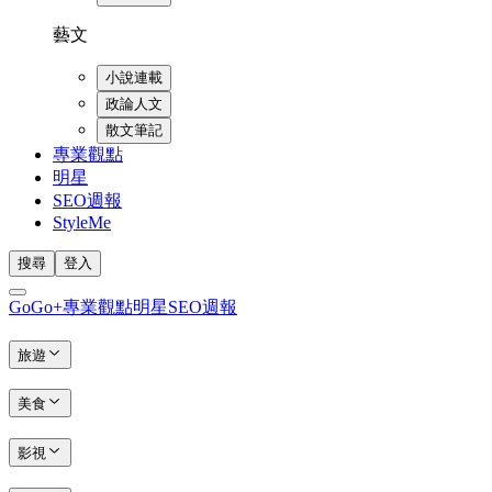
藝文
小說連載
政論人文
散文筆記
專業觀點
明星
SEO週報
StyleMe
搜尋
登入
GoGo+
專業觀點
明星
SEO週報
旅遊
美食
影視