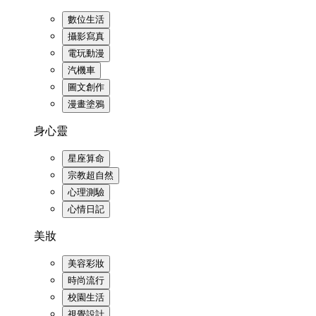
數位生活
攝影寫真
電玩動漫
汽機車
圖文創作
漫畫塗鴉
身心靈
星座算命
宗教超自然
心理測驗
心情日記
美妝
美容彩妝
時尚流行
校園生活
視覺設計