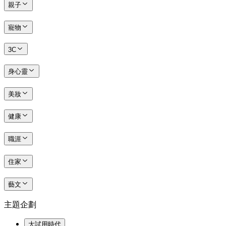
親子
寵物
3C
身心靈
美妝
健康
職涯
住家
藝文
主題企劃
大試用時代