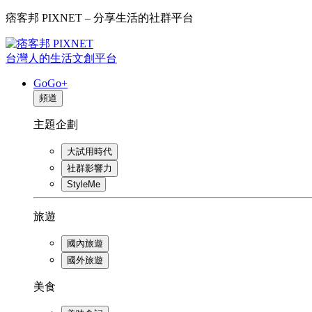
痞客邦 PIXNET – 分享生活的社群平台
台灣人的生活文創平台
GoGo+
頻道
主題企劃
大試用時代
社群影響力
StyleMe
旅遊
國內旅遊
國外旅遊
美食