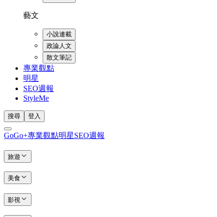
藝文
小說連載
政論人文
散文筆記
專業觀點
明星
SEO週報
StyleMe
搜尋
登入
GoGo+
專業觀點
明星
SEO週報
旅遊
美食
影視