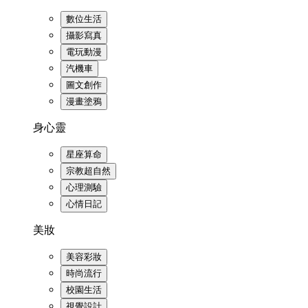
數位生活
攝影寫真
電玩動漫
汽機車
圖文創作
漫畫塗鴉
身心靈
星座算命
宗教超自然
心理測驗
心情日記
美妝
美容彩妝
時尚流行
校園生活
視覺設計