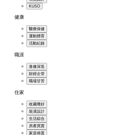
KUSO
健康
醫療保健
運動體育
活動紀錄
職涯
進修深造
財經企管
職場甘苦
住家
收藏嗜好
裝潢設計
生活綜合
房產買賣
家居佈置