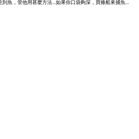
能吃到魚，管他用甚麼方法...如果你口袋夠深，買條船來捕魚...