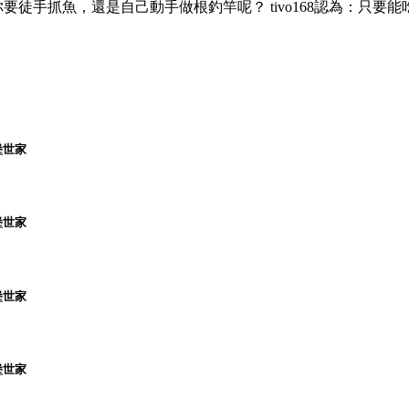
。 你要徒手抓魚，還是自己動手做根釣竿呢？ tivo168認為：只要
堡世家
堡世家
堡世家
堡世家