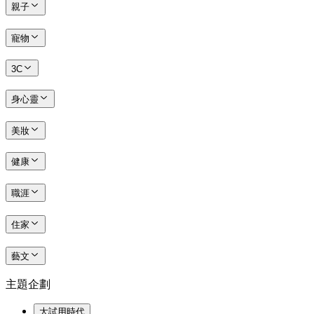
親子
寵物
3C
身心靈
美妝
健康
職涯
住家
藝文
主題企劃
大試用時代