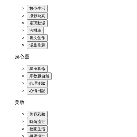
數位生活
攝影寫真
電玩動漫
汽機車
圖文創作
漫畫塗鴉
身心靈
星座算命
宗教超自然
心理測驗
心情日記
美妝
美容彩妝
時尚流行
校園生活
視覺設計