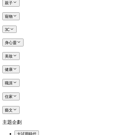
親子
寵物
3C
身心靈
美妝
健康
職涯
住家
藝文
主題企劃
大試用時代