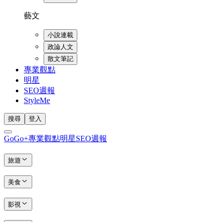
藝文
小說連載
政論人文
散文筆記
專業觀點
明星
SEO週報
StyleMe
搜尋
登入
GoGo+
專業觀點
明星
SEO週報
旅遊
美食
影視