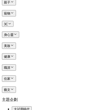
親子
寵物
3C
身心靈
美妝
健康
職涯
住家
藝文
主題企劃
大試用時代