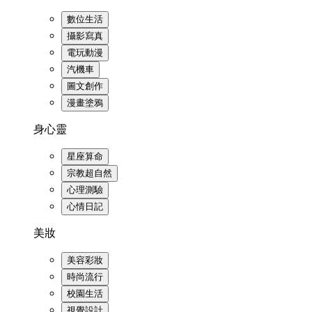
數位生活
攝影寫真
電玩動漫
汽機車
圖文創作
漫畫塗鴉
身心靈
星座算命
宗教超自然
心理測驗
心情日記
美妝
美容彩妝
時尚流行
校園生活
視覺設計