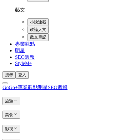
藝文
小說連載
政論人文
散文筆記
專業觀點
明星
SEO週報
StyleMe
搜尋
登入
GoGo+
專業觀點
明星
SEO週報
旅遊
美食
影視