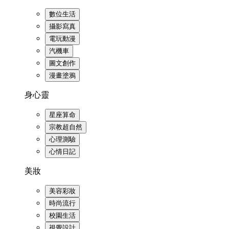
數位生活
攝影寫真
電玩動漫
汽機車
圖文創作
漫畫塗鴉
身心靈
星座算命
宗教超自然
心理測驗
心情日記
美妝
美容彩妝
時尚流行
校園生活
視覺設計