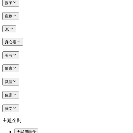
親子
寵物
3C
身心靈
美妝
健康
職涯
住家
藝文
主題企劃
大試用時代