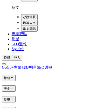
藝文
小說連載
政論人文
散文筆記
專業觀點
明星
SEO週報
StyleMe
搜尋
登入
GoGo+
專業觀點
明星
SEO週報
旅遊
美食
影視