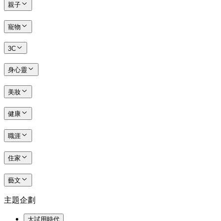
親子
寵物
3C
身心靈
美妝
健康
職涯
住家
藝文
主題企劃
大試用時代