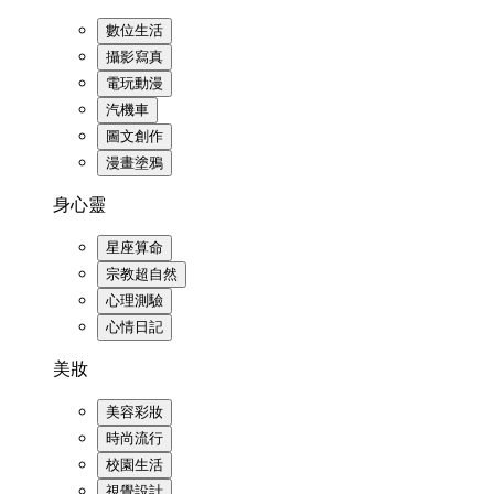
數位生活
攝影寫真
電玩動漫
汽機車
圖文創作
漫畫塗鴉
身心靈
星座算命
宗教超自然
心理測驗
心情日記
美妝
美容彩妝
時尚流行
校園生活
視覺設計