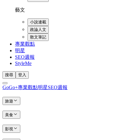
藝文
小說連載
政論人文
散文筆記
專業觀點
明星
SEO週報
StyleMe
搜尋
登入
GoGo+
專業觀點
明星
SEO週報
旅遊
美食
影視