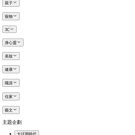
親子
寵物
3C
身心靈
美妝
健康
職涯
住家
藝文
主題企劃
大試用時代