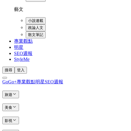
藝文
小說連載
政論人文
散文筆記
專業觀點
明星
SEO週報
StyleMe
搜尋
登入
GoGo+
專業觀點
明星
SEO週報
旅遊
美食
影視