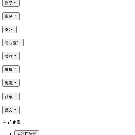
親子
寵物
3C
身心靈
美妝
健康
職涯
住家
藝文
主題企劃
大試用時代