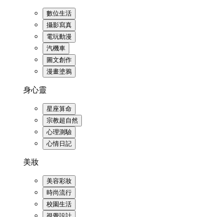
數位生活
攝影寫真
電玩動漫
汽機車
圖文創作
漫畫塗鴉
身心靈
星座算命
宗教超自然
心理測驗
心情日記
美妝
美容彩妝
時尚流行
校園生活
視覺設計