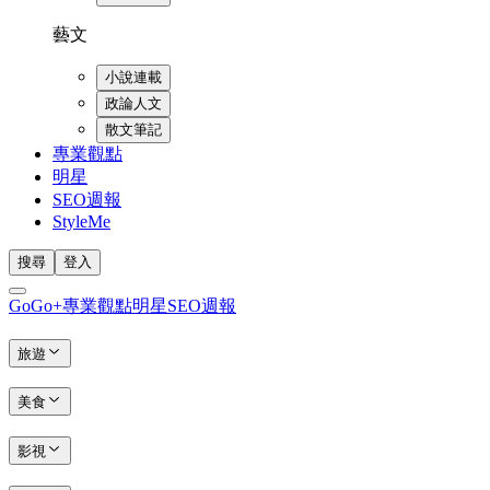
藝文
小說連載
政論人文
散文筆記
專業觀點
明星
SEO週報
StyleMe
搜尋
登入
GoGo+
專業觀點
明星
SEO週報
旅遊
美食
影視