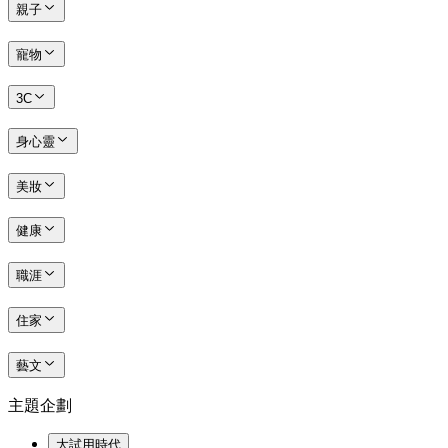
親子
寵物
3C
身心靈
美妝
健康
職涯
住家
藝文
主題企劃
大試用時代