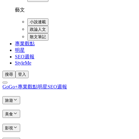
藝文
小說連載
政論人文
散文筆記
專業觀點
明星
SEO週報
StyleMe
搜尋
登入
GoGo+
專業觀點
明星
SEO週報
旅遊
美食
影視