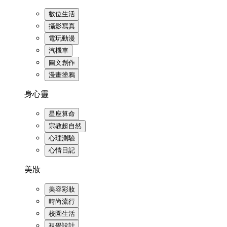
數位生活
攝影寫真
電玩動漫
汽機車
圖文創作
漫畫塗鴉
身心靈
星座算命
宗教超自然
心理測驗
心情日記
美妝
美容彩妝
時尚流行
校園生活
視覺設計