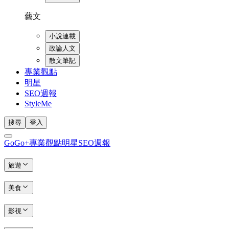
藝文
小說連載
政論人文
散文筆記
專業觀點
明星
SEO週報
StyleMe
搜尋
登入
GoGo+
專業觀點
明星
SEO週報
旅遊
美食
影視