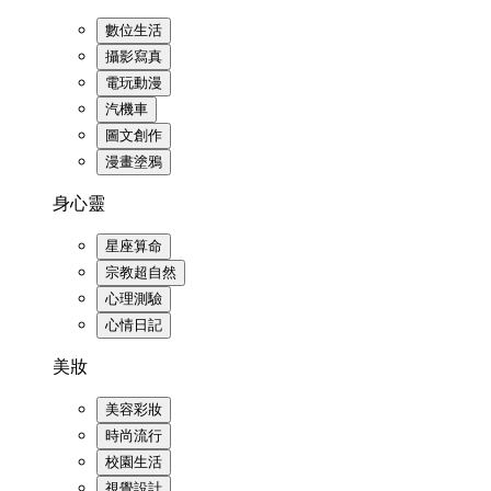
數位生活
攝影寫真
電玩動漫
汽機車
圖文創作
漫畫塗鴉
身心靈
星座算命
宗教超自然
心理測驗
心情日記
美妝
美容彩妝
時尚流行
校園生活
視覺設計