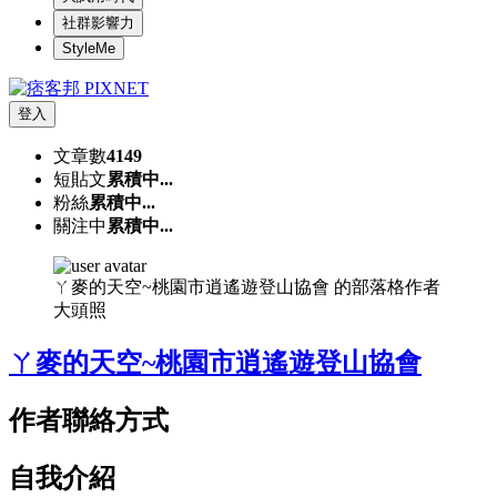
社群影響力
StyleMe
登入
文章數
4149
短貼文
累積中...
粉絲
累積中...
關注中
累積中...
ㄚ麥的天空~桃園市逍遙遊登山協會 的部落格作者
大頭照
ㄚ麥的天空~桃園市逍遙遊登山協會
作者聯絡方式
自我介紹