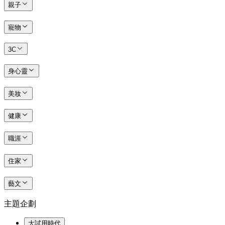
親子
寵物
3C
身心靈
美妝
健康
職涯
住家
藝文
主題企劃
大試用時代