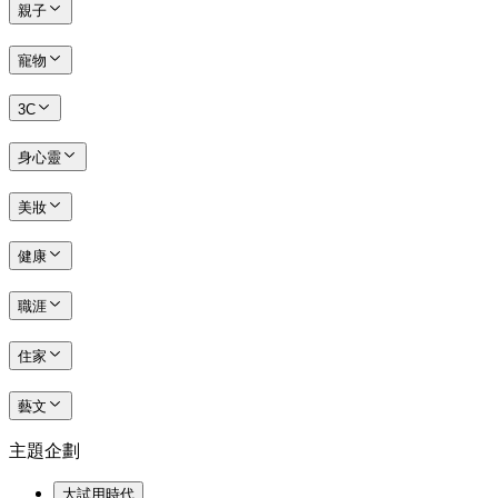
親子
寵物
3C
身心靈
美妝
健康
職涯
住家
藝文
主題企劃
大試用時代