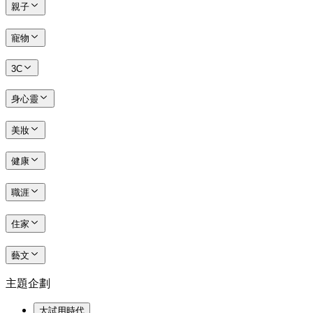
親子
寵物
3C
身心靈
美妝
健康
職涯
住家
藝文
主題企劃
大試用時代