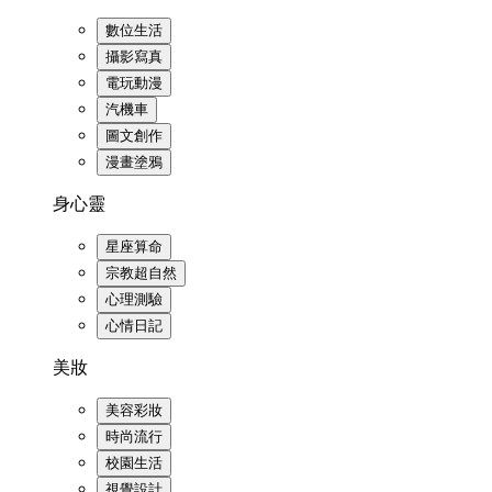
數位生活
攝影寫真
電玩動漫
汽機車
圖文創作
漫畫塗鴉
身心靈
星座算命
宗教超自然
心理測驗
心情日記
美妝
美容彩妝
時尚流行
校園生活
視覺設計