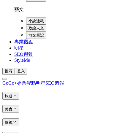
藝文
小說連載
政論人文
散文筆記
專業觀點
明星
SEO週報
StyleMe
搜尋
登入
GoGo+
專業觀點
明星
SEO週報
旅遊
美食
影視