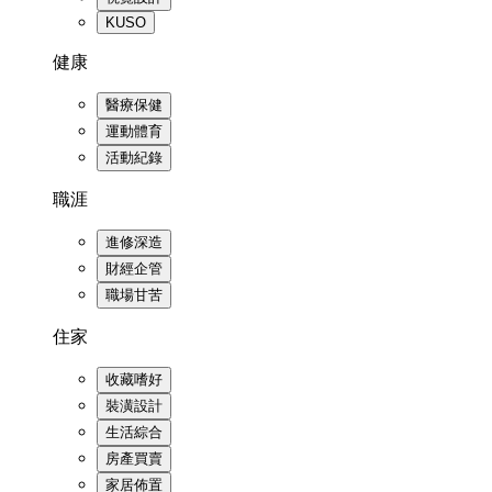
KUSO
健康
醫療保健
運動體育
活動紀錄
職涯
進修深造
財經企管
職場甘苦
住家
收藏嗜好
裝潢設計
生活綜合
房產買賣
家居佈置