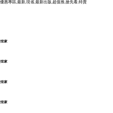
,優惠專區,最新,現省,最新出版,超值推,搶先看,特賣
堡世家
堡世家
堡世家
堡世家