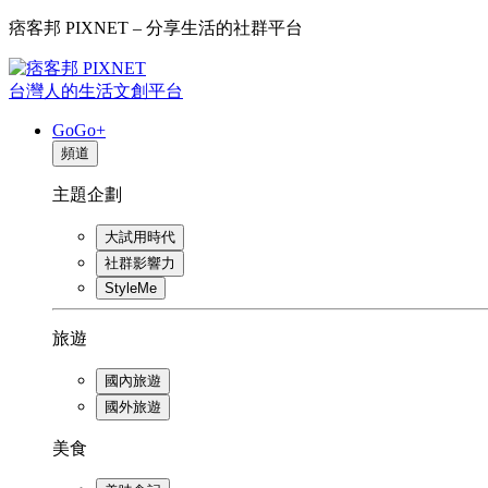
痞客邦 PIXNET – 分享生活的社群平台
台灣人的生活文創平台
GoGo+
頻道
主題企劃
大試用時代
社群影響力
StyleMe
旅遊
國內旅遊
國外旅遊
美食