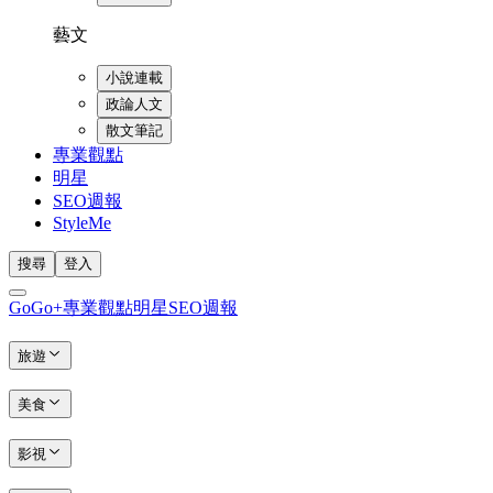
藝文
小說連載
政論人文
散文筆記
專業觀點
明星
SEO週報
StyleMe
搜尋
登入
GoGo+
專業觀點
明星
SEO週報
旅遊
美食
影視