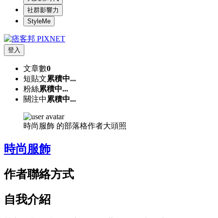
社群影響力
StyleMe
登入
文章數
0
短貼文
累積中...
粉絲
累積中...
關注中
累積中...
時尚服飾 的部落格作者大頭照
時尚服飾
作者聯絡方式
自我介紹