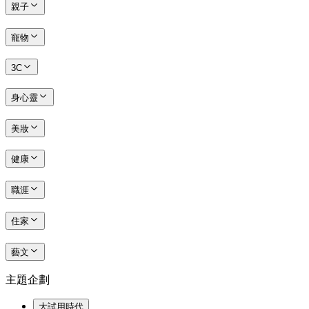
親子
寵物
3C
身心靈
美妝
健康
職涯
住家
藝文
主題企劃
大試用時代