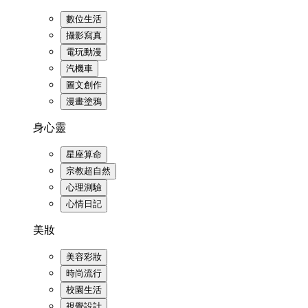
數位生活
攝影寫真
電玩動漫
汽機車
圖文創作
漫畫塗鴉
身心靈
星座算命
宗教超自然
心理測驗
心情日記
美妝
美容彩妝
時尚流行
校園生活
視覺設計