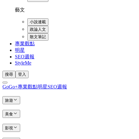
藝文
小說連載
政論人文
散文筆記
專業觀點
明星
SEO週報
StyleMe
搜尋
登入
GoGo+
專業觀點
明星
SEO週報
旅遊
美食
影視