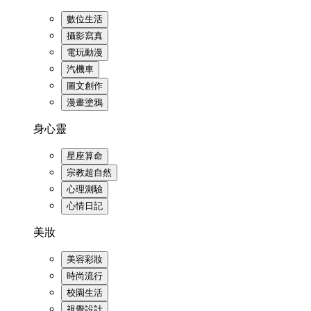
數位生活
攝影寫真
電玩動漫
汽機車
圖文創作
漫畫塗鴉
身心靈
星座算命
宗教超自然
心理測驗
心情日記
美妝
美容彩妝
時尚流行
校園生活
視覺設計