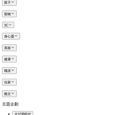
親子
寵物
3C
身心靈
美妝
健康
職涯
住家
藝文
主題企劃
大試用時代