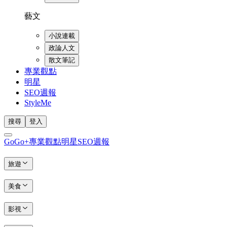
藝文
小說連載
政論人文
散文筆記
專業觀點
明星
SEO週報
StyleMe
搜尋
登入
GoGo+
專業觀點
明星
SEO週報
旅遊
美食
影視