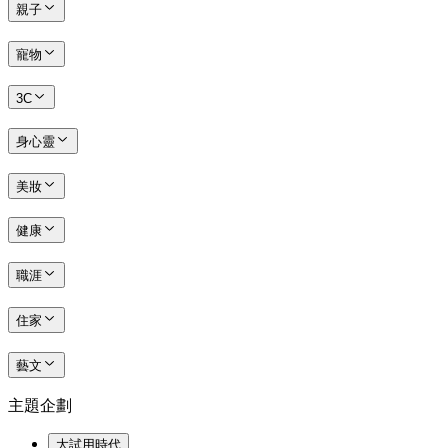
親子
寵物
3C
身心靈
美妝
健康
職涯
住家
藝文
主題企劃
大試用時代