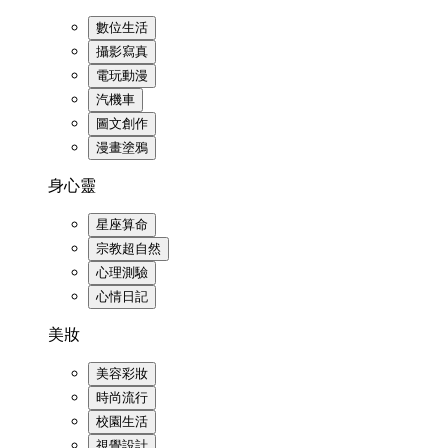
數位生活
攝影寫真
電玩動漫
汽機車
圖文創作
漫畫塗鴉
身心靈
星座算命
宗教超自然
心理測驗
心情日記
美妝
美容彩妝
時尚流行
校園生活
視覺設計