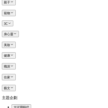
親子
寵物
3C
身心靈
美妝
健康
職涯
住家
藝文
主題企劃
大試用時代