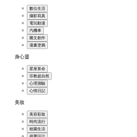
數位生活
攝影寫真
電玩動漫
汽機車
圖文創作
漫畫塗鴉
身心靈
星座算命
宗教超自然
心理測驗
心情日記
美妝
美容彩妝
時尚流行
校園生活
視覺設計