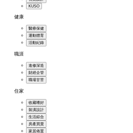
KUSO
健康
醫療保健
運動體育
活動紀錄
職涯
進修深造
財經企管
職場甘苦
住家
收藏嗜好
裝潢設計
生活綜合
房產買賣
家居佈置