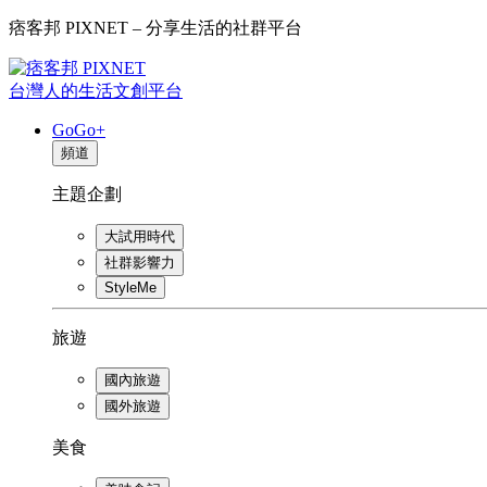
痞客邦 PIXNET – 分享生活的社群平台
台灣人的生活文創平台
GoGo+
頻道
主題企劃
大試用時代
社群影響力
StyleMe
旅遊
國內旅遊
國外旅遊
美食