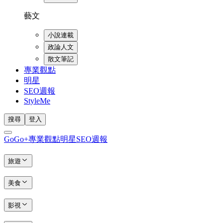
藝文
小說連載
政論人文
散文筆記
專業觀點
明星
SEO週報
StyleMe
搜尋
登入
GoGo+
專業觀點
明星
SEO週報
旅遊
美食
影視