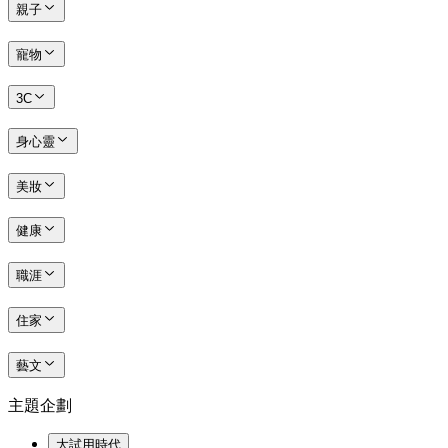
親子
寵物
3C
身心靈
美妝
健康
職涯
住家
藝文
主題企劃
大試用時代