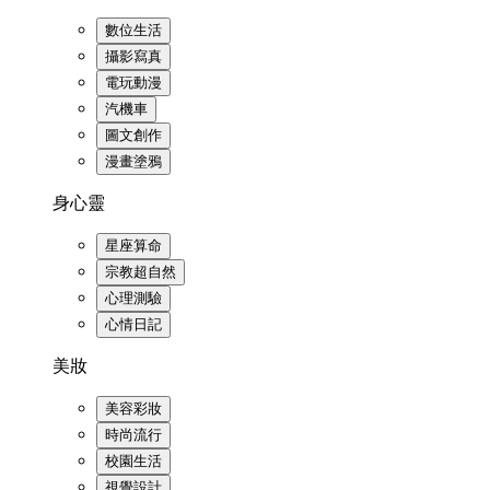
數位生活
攝影寫真
電玩動漫
汽機車
圖文創作
漫畫塗鴉
身心靈
星座算命
宗教超自然
心理測驗
心情日記
美妝
美容彩妝
時尚流行
校園生活
視覺設計