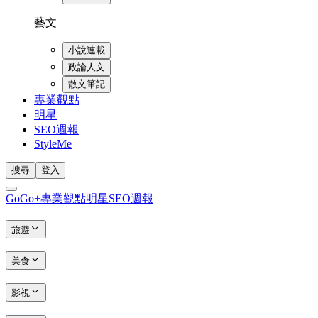
藝文
小說連載
政論人文
散文筆記
專業觀點
明星
SEO週報
StyleMe
搜尋
登入
GoGo+
專業觀點
明星
SEO週報
旅遊
美食
影視