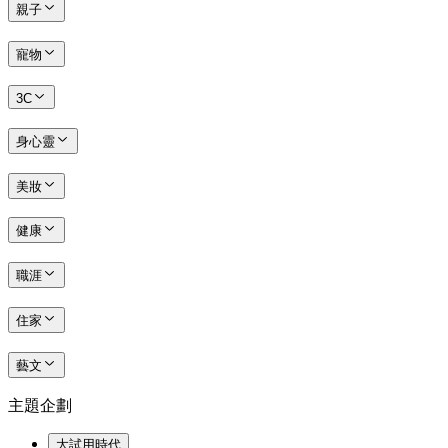
親子
寵物
3C
身心靈
美妝
健康
職涯
住家
藝文
主題企劃
大試用時代