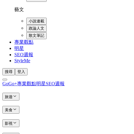
藝文
小說連載
政論人文
散文筆記
專業觀點
明星
SEO週報
StyleMe
搜尋
登入
GoGo+
專業觀點
明星
SEO週報
旅遊
美食
影視