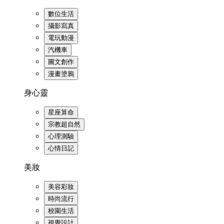
數位生活
攝影寫真
電玩動漫
汽機車
圖文創作
漫畫塗鴉
身心靈
星座算命
宗教超自然
心理測驗
心情日記
美妝
美容彩妝
時尚流行
校園生活
視覺設計