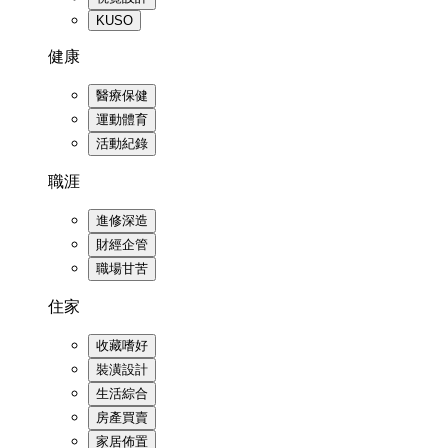
KUSO
健康
醫療保健
運動體育
活動紀錄
職涯
進修深造
財經企管
職場甘苦
住家
收藏嗜好
裝潢設計
生活綜合
房產買賣
家居佈置