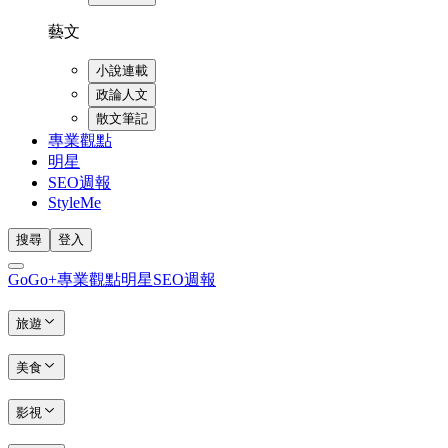
藝文
小說連載
政論人文
散文筆記
專業觀點
明星
SEO週報
StyleMe
搜尋
登入
GoGo+
專業觀點
明星
SEO週報
旅遊
美食
影視