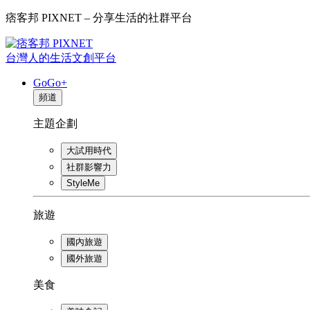
痞客邦 PIXNET – 分享生活的社群平台
台灣人的生活文創平台
GoGo+
頻道
主題企劃
大試用時代
社群影響力
StyleMe
旅遊
國內旅遊
國外旅遊
美食