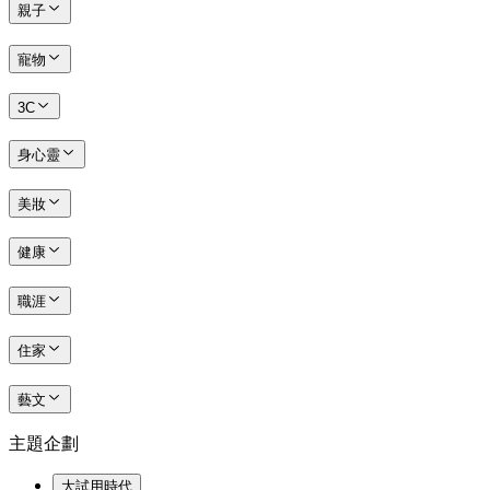
親子
寵物
3C
身心靈
美妝
健康
職涯
住家
藝文
主題企劃
大試用時代