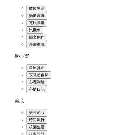
數位生活
攝影寫真
電玩動漫
汽機車
圖文創作
漫畫塗鴉
身心靈
星座算命
宗教超自然
心理測驗
心情日記
美妝
美容彩妝
時尚流行
校園生活
視覺設計