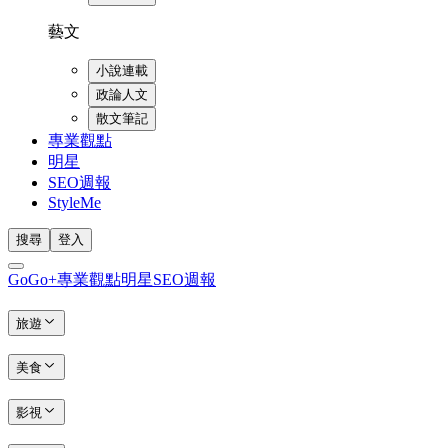
藝文
小說連載
政論人文
散文筆記
專業觀點
明星
SEO週報
StyleMe
搜尋
登入
GoGo+
專業觀點
明星
SEO週報
旅遊
美食
影視