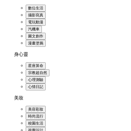
數位生活
攝影寫真
電玩動漫
汽機車
圖文創作
漫畫塗鴉
身心靈
星座算命
宗教超自然
心理測驗
心情日記
美妝
美容彩妝
時尚流行
校園生活
視覺設計