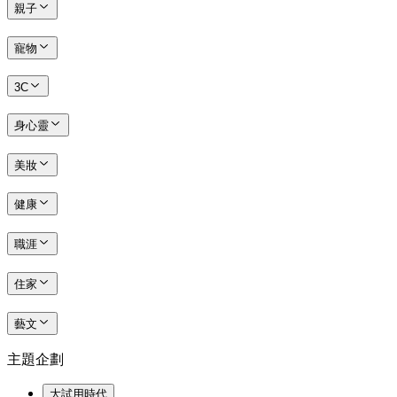
親子
寵物
3C
身心靈
美妝
健康
職涯
住家
藝文
主題企劃
大試用時代