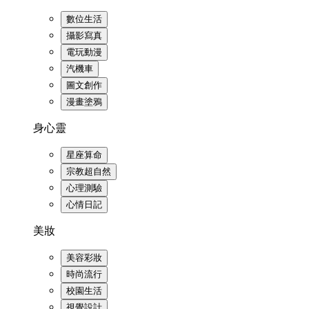
數位生活
攝影寫真
電玩動漫
汽機車
圖文創作
漫畫塗鴉
身心靈
星座算命
宗教超自然
心理測驗
心情日記
美妝
美容彩妝
時尚流行
校園生活
視覺設計