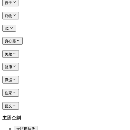
親子
寵物
3C
身心靈
美妝
健康
職涯
住家
藝文
主題企劃
大試用時代