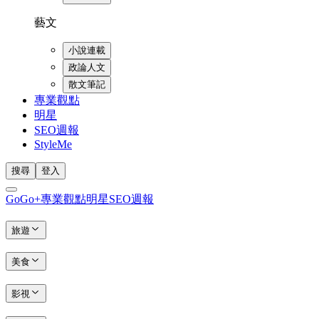
藝文
小說連載
政論人文
散文筆記
專業觀點
明星
SEO週報
StyleMe
搜尋
登入
GoGo+
專業觀點
明星
SEO週報
旅遊
美食
影視