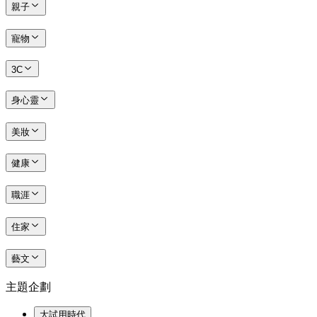
親子
寵物
3C
身心靈
美妝
健康
職涯
住家
藝文
主題企劃
大試用時代