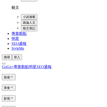
藝文
小說連載
政論人文
散文筆記
專業觀點
明星
SEO週報
StyleMe
搜尋
登入
GoGo+
專業觀點
明星
SEO週報
旅遊
美食
影視