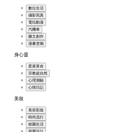
數位生活
攝影寫真
電玩動漫
汽機車
圖文創作
漫畫塗鴉
身心靈
星座算命
宗教超自然
心理測驗
心情日記
美妝
美容彩妝
時尚流行
校園生活
視覺設計