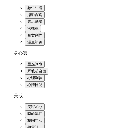
數位生活
攝影寫真
電玩動漫
汽機車
圖文創作
漫畫塗鴉
身心靈
星座算命
宗教超自然
心理測驗
心情日記
美妝
美容彩妝
時尚流行
校園生活
視覺設計