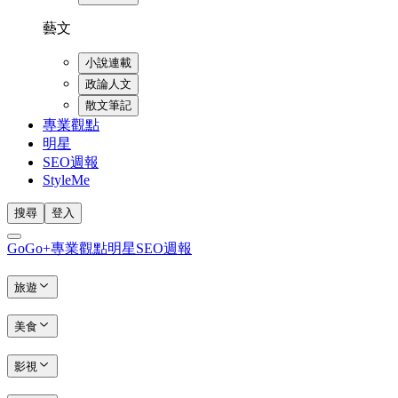
藝文
小說連載
政論人文
散文筆記
專業觀點
明星
SEO週報
StyleMe
搜尋
登入
GoGo+
專業觀點
明星
SEO週報
旅遊
美食
影視