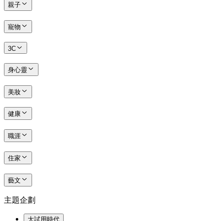
親子
寵物
3C
身心靈
美妝
健康
職涯
住家
藝文
主題企劃
大試用時代