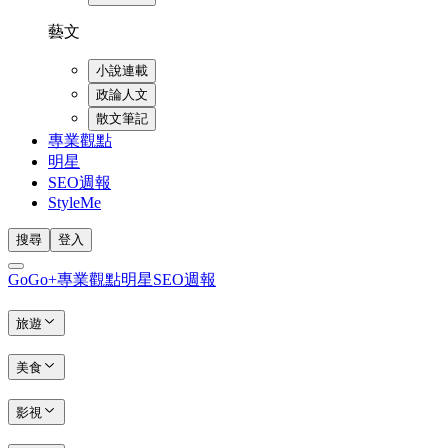
藝文
小說連載
政論人文
散文筆記
專業觀點
明星
SEO週報
StyleMe
搜尋
登入
GoGo+
專業觀點
明星
SEO週報
旅遊
美食
影視