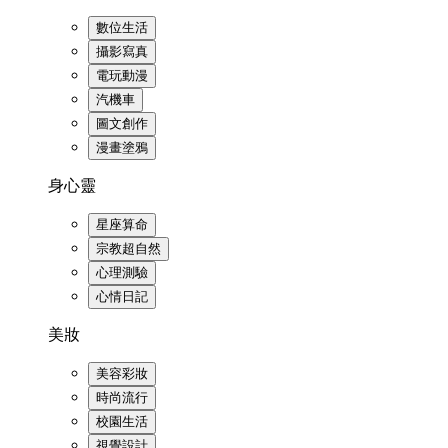
數位生活
攝影寫真
電玩動漫
汽機車
圖文創作
漫畫塗鴉
身心靈
星座算命
宗教超自然
心理測驗
心情日記
美妝
美容彩妝
時尚流行
校園生活
視覺設計