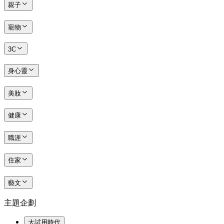
親子
寵物
3C
身心靈
美妝
健康
職涯
住家
藝文
主題企劃
大試用時代