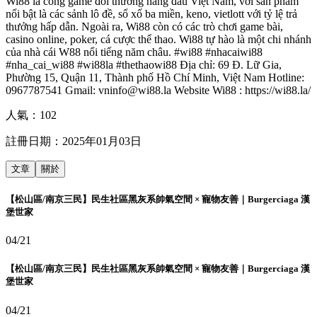
Wi88 là cổng game đổi thưởng hàng đầu Việt Nam, với sản phẩm
nổi bật là các sảnh lô đề, sổ xố ba miền, keno, vietlott với tỷ lệ trả
thưởng hấp dẫn. Ngoài ra, Wi88 còn có các trò chơi game bài,
casino online, poker, cá cược thể thao. Wi88 tự hào là một chi nhánh
của nhà cái W88 nổi tiếng năm châu. #wi88 #nhacaiwi88
#nha_cai_wi88 #wi88la #thethaowi88 Địa chỉ: 69 Đ. Lữ Gia,
Phường 15, Quận 11, Thành phố Hồ Chí Minh, Việt Nam Hotline:
0967787541 Gmail: vninfo@wi88.la Website Wi88 : https://wi88.la/
人氣：
102
註冊日期：
2025年01月03日
文章
關於
【松山區/南京三民】民生社區黑灰系帥氣空間 × 寵物友善｜Burgerciaga 漢
堡世家
04/21
【松山區/南京三民】民生社區黑灰系帥氣空間 × 寵物友善｜Burgerciaga 漢
堡世家
04/21