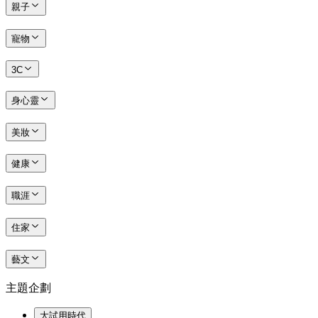
親子
寵物
3C
身心靈
美妝
健康
職涯
住家
藝文
主題企劃
大試用時代