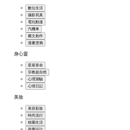
數位生活
攝影寫真
電玩動漫
汽機車
圖文創作
漫畫塗鴉
身心靈
星座算命
宗教超自然
心理測驗
心情日記
美妝
美容彩妝
時尚流行
校園生活
視覺設計