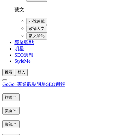
藝文
小說連載
政論人文
散文筆記
專業觀點
明星
SEO週報
StyleMe
搜尋
登入
GoGo+
專業觀點
明星
SEO週報
旅遊
美食
影視