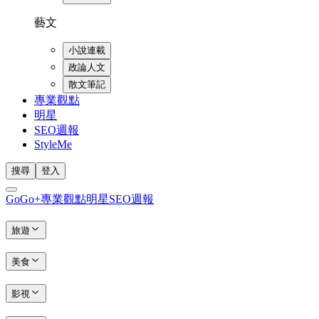
藝文
小說連載
政論人文
散文筆記
專業觀點
明星
SEO週報
StyleMe
搜尋
登入
GoGo+
專業觀點
明星
SEO週報
旅遊
美食
影視