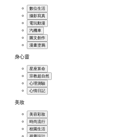
數位生活
攝影寫真
電玩動漫
汽機車
圖文創作
漫畫塗鴉
身心靈
星座算命
宗教超自然
心理測驗
心情日記
美妝
美容彩妝
時尚流行
校園生活
視覺設計