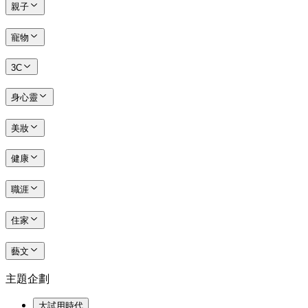
親子
寵物
3C
身心靈
美妝
健康
職涯
住家
藝文
主題企劃
大試用時代