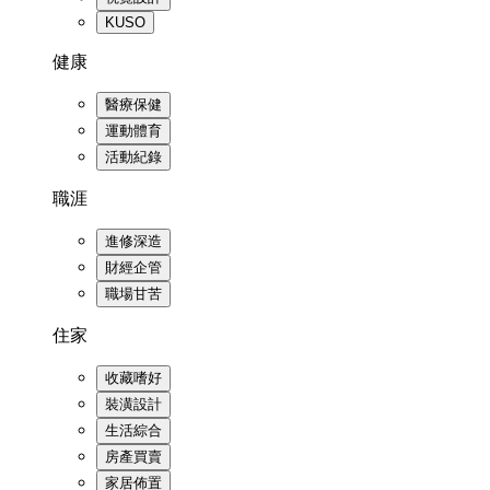
KUSO
健康
醫療保健
運動體育
活動紀錄
職涯
進修深造
財經企管
職場甘苦
住家
收藏嗜好
裝潢設計
生活綜合
房產買賣
家居佈置