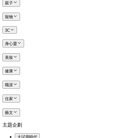
親子
寵物
3C
身心靈
美妝
健康
職涯
住家
藝文
主題企劃
大試用時代