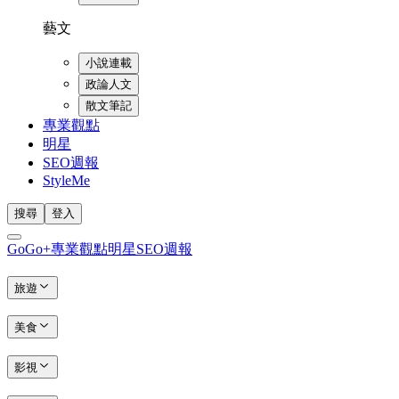
藝文
小說連載
政論人文
散文筆記
專業觀點
明星
SEO週報
StyleMe
搜尋
登入
GoGo+
專業觀點
明星
SEO週報
旅遊
美食
影視