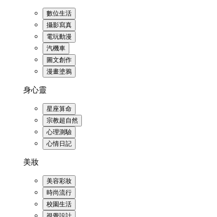
數位生活
攝影寫真
電玩動漫
汽機車
圖文創作
漫畫塗鴉
身心靈
星座算命
宗教超自然
心理測驗
心情日記
美妝
美容彩妝
時尚流行
校園生活
視覺設計