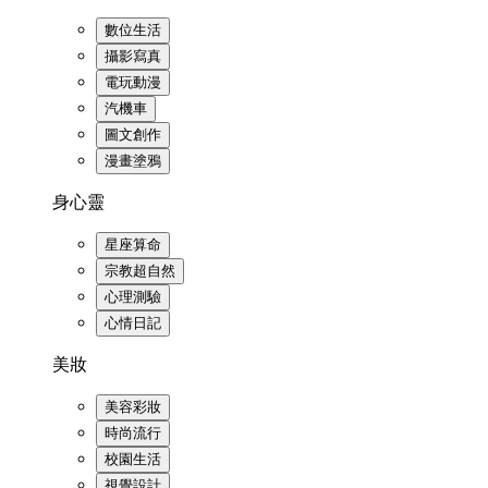
數位生活
攝影寫真
電玩動漫
汽機車
圖文創作
漫畫塗鴉
身心靈
星座算命
宗教超自然
心理測驗
心情日記
美妝
美容彩妝
時尚流行
校園生活
視覺設計