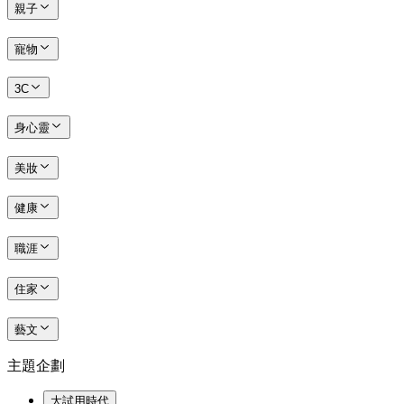
親子
寵物
3C
身心靈
美妝
健康
職涯
住家
藝文
主題企劃
大試用時代