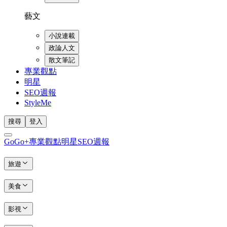
藝文
小說連載
政論人文
散文筆記
專業觀點
明星
SEO週報
StyleMe
搜尋
登入
GoGo+
專業觀點
明星
SEO週報
旅遊
美食
影視