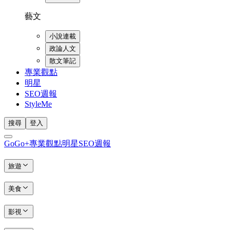
藝文
小說連載
政論人文
散文筆記
專業觀點
明星
SEO週報
StyleMe
搜尋
登入
GoGo+
專業觀點
明星
SEO週報
旅遊
美食
影視