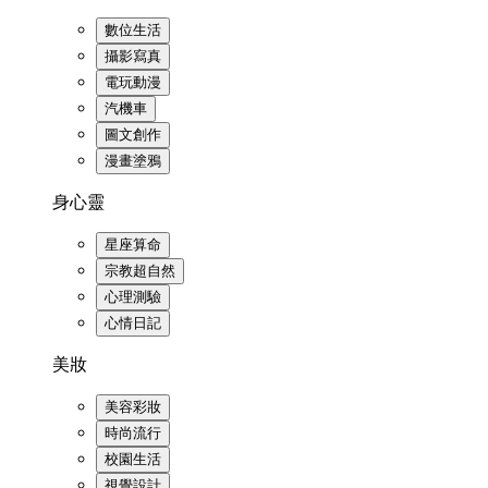
數位生活
攝影寫真
電玩動漫
汽機車
圖文創作
漫畫塗鴉
身心靈
星座算命
宗教超自然
心理測驗
心情日記
美妝
美容彩妝
時尚流行
校園生活
視覺設計