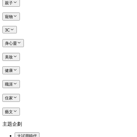
親子
寵物
3C
身心靈
美妝
健康
職涯
住家
藝文
主題企劃
大試用時代