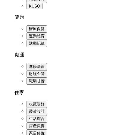
KUSO
健康
醫療保健
運動體育
活動紀錄
職涯
進修深造
財經企管
職場甘苦
住家
收藏嗜好
裝潢設計
生活綜合
房產買賣
家居佈置