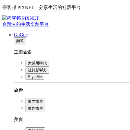
痞客邦 PIXNET – 分享生活的社群平台
台灣人的生活文創平台
GoGo+
頻道
主題企劃
大試用時代
社群影響力
StyleMe
旅遊
國內旅遊
國外旅遊
美食