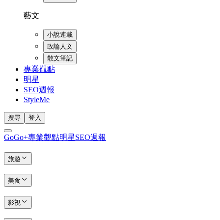
藝文
小說連載
政論人文
散文筆記
專業觀點
明星
SEO週報
StyleMe
搜尋
登入
GoGo+
專業觀點
明星
SEO週報
旅遊
美食
影視