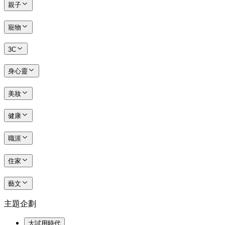
親子
寵物
3C
身心靈
美妝
健康
職涯
住家
藝文
主題企劃
大試用時代