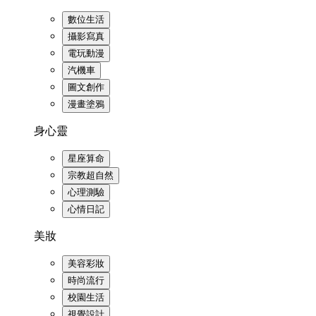
數位生活
攝影寫真
電玩動漫
汽機車
圖文創作
漫畫塗鴉
身心靈
星座算命
宗教超自然
心理測驗
心情日記
美妝
美容彩妝
時尚流行
校園生活
視覺設計