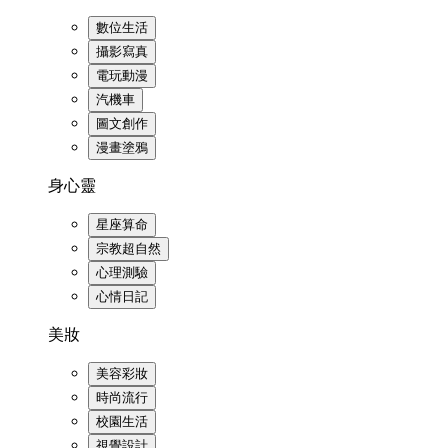
數位生活
攝影寫真
電玩動漫
汽機車
圖文創作
漫畫塗鴉
身心靈
星座算命
宗教超自然
心理測驗
心情日記
美妝
美容彩妝
時尚流行
校園生活
視覺設計