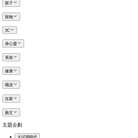
親子
寵物
3C
身心靈
美妝
健康
職涯
住家
藝文
主題企劃
大試用時代