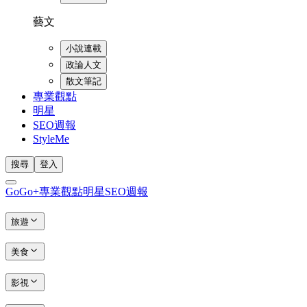
藝文
小說連載
政論人文
散文筆記
專業觀點
明星
SEO週報
StyleMe
搜尋
登入
GoGo+
專業觀點
明星
SEO週報
旅遊
美食
影視