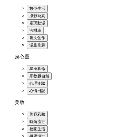
數位生活
攝影寫真
電玩動漫
汽機車
圖文創作
漫畫塗鴉
身心靈
星座算命
宗教超自然
心理測驗
心情日記
美妝
美容彩妝
時尚流行
校園生活
視覺設計