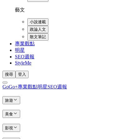
藝文
小說連載
政論人文
散文筆記
專業觀點
明星
SEO週報
StyleMe
搜尋
登入
GoGo+
專業觀點
明星
SEO週報
旅遊
美食
影視