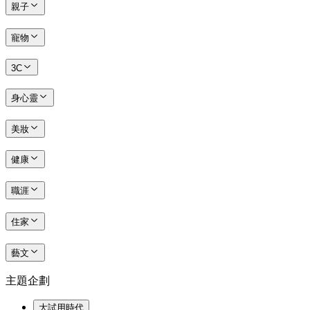
親子
寵物
3C
身心靈
美妝
健康
職涯
住家
藝文
主題企劃
大試用時代