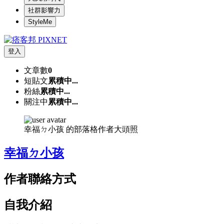
社群影響力
StyleMe
登入
文章數
0
短貼文
累積中...
粉絲
累積中...
關注中
累積中...
幸福ㄉ小孩 的部落格作者大頭照
幸福ㄉ小孩
作者聯絡方式
自我介紹