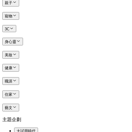
親子
寵物
3C
身心靈
美妝
健康
職涯
住家
藝文
主題企劃
大試用時代