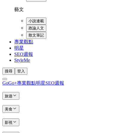
藝文
小說連載
政論人文
散文筆記
專業觀點
明星
SEO週報
StyleMe
搜尋
登入
GoGo+
專業觀點
明星
SEO週報
旅遊
美食
影視