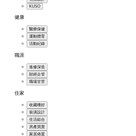
KUSO
健康
醫療保健
運動體育
活動紀錄
職涯
進修深造
財經企管
職場甘苦
住家
收藏嗜好
裝潢設計
生活綜合
房產買賣
家居佈置