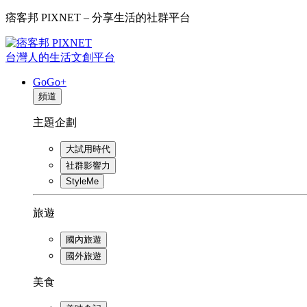
痞客邦 PIXNET – 分享生活的社群平台
台灣人的生活文創平台
GoGo+
頻道
主題企劃
大試用時代
社群影響力
StyleMe
旅遊
國內旅遊
國外旅遊
美食