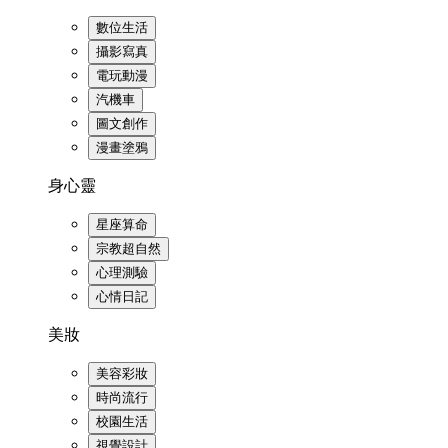
數位生活
攝影寫真
電玩動漫
汽機車
圖文創作
漫畫塗鴉
身心靈
星座算命
宗教超自然
心理測驗
心情日記
美妝
美容彩妝
時尚流行
校園生活
視覺設計